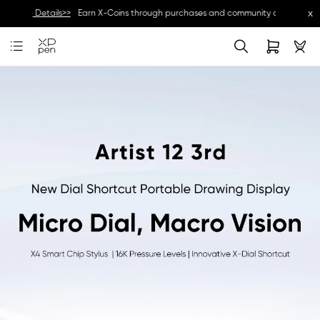
x
wards.--
Details>>
Earn X-Coins through purchases and community activities, an