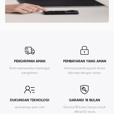
PENGIRIMAN AMAN
PEMBAYARAN YANG AMAN
Kami menawarkan berbagai
Informasi pembayaran Anda
pengiriman
diproses dengan aman
DUKUNGAN TEKNOLOGI
GARANSI 18 BULAN
service@xp-pen.com
Garansi 18 bulan hanya untuk
official ID-store