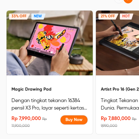
33% OFF
NEW
21% OFF
HOT
Magic Drawing Pad
Artist Pro 16 (Gen 2
Dengan tingkat tekanan 16384
Tingkat Tekanan 
pensil X3 Pro, layar seperti kertas,
Dunia. Permukaa
109% sRGB, resolusi layar 2160 x
Terbaik untuk Kre
Rp 7,990,000
Rp 7,880,000
Rp
Rp
Buy Now
1440 yang sepenuhnya
Bersertifikat TÜ
11,900,000
9,990,000
dilaminasi,Low Blue Light Layar
biru redup, enak 
oleh TÜV Rheinland, 8GB+256GB,
akurasi warna ti