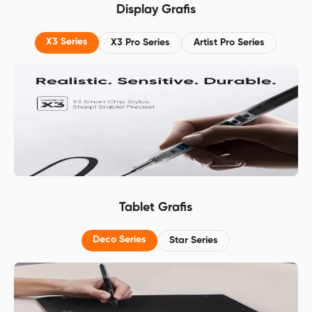
Display Grafis
Baterai 8000mAh, Gratis
Resolusi FHD 25
Membership 3 bulan di ibis Paint X
X3 Series
X3 Pro Series
Artist Pro Series
Tablet Grafis
Deco Series
Star Series