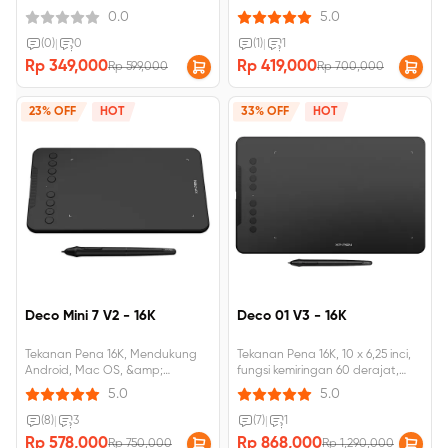
bahasa Inggris, Kerjakan sendiri
0.0
5.0
(0)
|
0
(1)
|
1
Rp 349,000
Rp 419,000
Rp 599,000
Rp 700,000
23% OFF
HOT
33% OFF
HOT
Deco Mini 7 V2 - 16K
Deco 01 V3 - 16K
Tekanan Pena 16K, Mendukung
Tekanan Pena 16K, 10 x 6,25 inci,
Android, Mac OS, &amp;
fungsi kemiringan 60 derajat,
Windows Kemiringan 60 Derajat,
Mendukung Android, MacOS,
5.0
5.0
8 tombol pintas yang dapat
dan Windows
disesuaikan
(8)
|
3
(7)
|
1
Rp 578,000
Rp 868,000
Rp 750,000
Rp 1,290,000