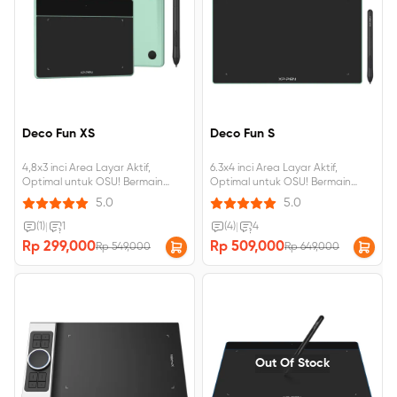
Deco Fun XS
Deco Fun S
4,8x3 inci Area Layar Aktif,
6.3x4 inci Area Layar Aktif,
Optimal untuk OSU! Bermain
Optimal untuk OSU! Bermain
game, dapat dihubungkan ke
game Dapat dimiringkan 60 °,
5.0
5.0
Android, windows, Mac
dapat dihubungkan ke Android,
windows, Mac.
(1)
|
1
(4)
|
4
Rp 299,000
Rp 509,000
Rp 549,000
Rp 649,000
Out Of Stock