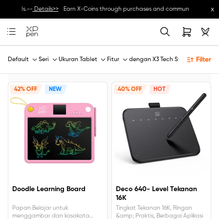
x
 rewards.--
Details>>
Earn X-Coins through purchases and community activities
Filter
Default
Seri
Ukuran Tablet
Fitur
dengan X3 Tech Stylus
42% OFF
NEW
40% OFF
HOT
Doodle Learning Board
Deco 640- Level Tekanan
16K
Papan Belajar untuk
Tingkat Tekanan 16K, Ringan
menggambar dan kosakata
&amp; Praktis, Berbagai Aplikasi