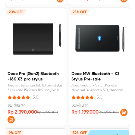
20% OFF
25% OFF
Deco Pro (Gen2) Bluetooth
Deco MW Bluetooth - X3
-16K X3 pro stylus
Stylus Pre-sale
Tingkat tekanan 16K X3 pro stylus,
Area kerja 8 x 5 inci, Koneksi
3 ukuran: 15x9 inci,11x7 inci,9x6 inci,
Nirkabel Bluetooth 5.0, dengan
Remote Pintasan nirkabel,
stylus chip pintar X3.
5.0
5.0
Bluetooth 5.0.
(3)
|
12
(4)
|
2
Rp 2,390,000
Rp 1,199,000
Rp 2,999,000
Rp 1,599,000
9% OFF
32% OFF