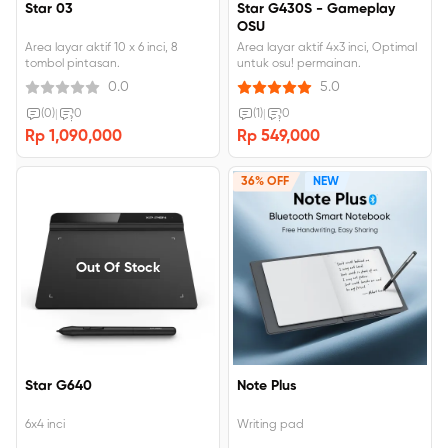
Star 03
Star G430S - Gameplay
OSU
Area layar aktif 10 x 6 inci, 8
Area layar aktif 4x3 inci, Optimal
tombol pintasan.
untuk osu! permainan.
0.0
5.0
(0)
|
0
(1)
|
0
Rp 1,090,000
Rp 549,000
36% OFF
NEW
Out Of Stock
Star G640
Note Plus
6x4 inci
Writing pad