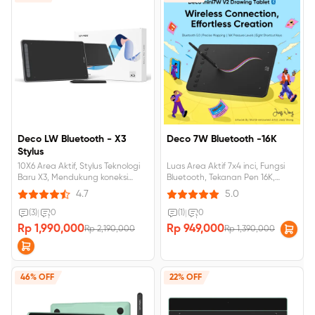
Deco LW Bluetooth - X3
Deco 7W Bluetooth -16K
Stylus
10X6 Area Aktif, Stylus Teknologi
Luas Area Aktif 7x4 inci, Fungsi
Baru X3, Mendukung koneksi
Bluetooth, Tekanan Pen 16K,
Bluetooth.
Kompatibel dengan Android,
4.7
5.0
Mac, Windows.
(3)
|
0
(1)
|
0
Rp 1,990,000
Rp 949,000
Rp 2,190,000
Rp 1,390,000
46% OFF
22% OFF