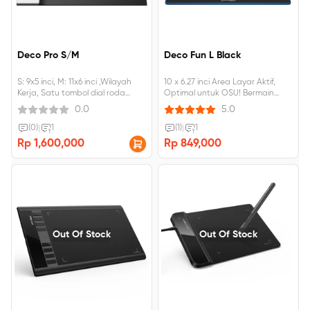
Deco Pro S/M
Deco Fun L Black
S: 9x5 inci, M: 11x6 inci ,Wilayah
10 x 6.27 inci Area Layar Aktif,
Kerja, Satu tombol dial roda
Optimal untuk OSU! Bermain
dengan 8 tombol pintasan.
game, Dapat dimiringkan 60 °,
0.0
5.0
dapat dihubungkan ke Android,
windows, Mac
(0)
|
1
(1)
|
1
Rp 1,600,000
Rp 849,000
Out Of Stock
Out Of Stock