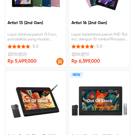
Artist 13 (2nd Gen)
Artist 16 (2nd Gen)
Layar laminasi penuh 13,3 inci,
Layar berlaminasi penuh FHD 15,4
portabilitas yang mudah
inci, dengan 10 tombol Pintasan,
Teknologi X3 baru, kekuatan
127% sRGB Color Gamut， stylus
5.0
5.0
aktivasi awal 3 gram Gamut
bertenaga X3.
warna yang lebar, 96% Adobe
(13)
|
25
(5)
|
10
RGB Tersedia dalam empat
Rp 5,499,000
Rp 6,599,000
warna cerah.
NEW
Out Of Stock
Out Of Stock