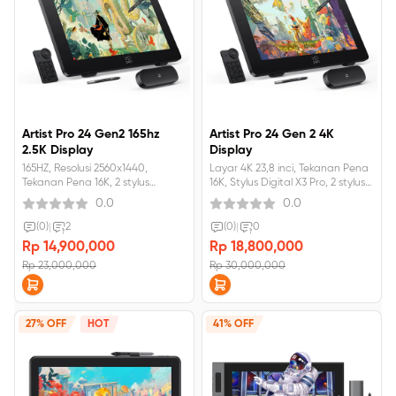
Artist Pro 24 Gen2 165hz
Artist Pro 24 Gen 2 4K
2.5K Display
Display
165HZ, Resolusi 2560x1440,
Layar 4K 23,8 inci, Tekanan Pena
Tekanan Pena 16K, 2 stylus
16K, Stylus Digital X3 Pro, 2 stylus
dikemas
dikemas
0.0
0.0
(0)
|
2
(0)
|
0
Rp 14,900,000
Rp 18,800,000
Rp 23,000,000
Rp 30,000,000
27% OFF
HOT
41% OFF