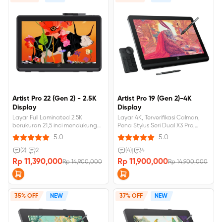
Artist Pro 22 (Gen 2) - 2.5K
Artist Pro 19 (Gen 2)-4K
Display
Display
Layar Full Laminated 2.5K
Layar 4K, Terverifikasi Calman,
berukuran 21,5 inci mendukung
Pena Stylus Seri Dual X3 Pro,
tekanan Pena 16K &amp; stylus
Tingkat Tekanan 16K
5.0
5.0
X3 Pro
(2)
|
2
(4)
|
4
Rp 11,390,000
Rp 11,900,000
Rp 14,900,000
Rp 14,900,000
35% OFF
NEW
37% OFF
NEW