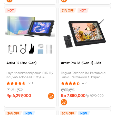
HOT
21% OFF
HOT
Artist 12 (2nd Gen)
Artist Pro 16 (Gen 2) -16K
Layar berlaminasi penuh FHD 11,9
Tingkat Tekanan 16K Pertama di
inci, 94% Adobe RGB stylus
Dunia. Permukaan X-Paper
bertenaga X3, 3 gram tekanan
Terbaik untuk Kreasi Imersif.
5.0
4.7
aktivasi awal
Bersertifikat TÜV SÜD, cahaya
biru redup, enak dilihat. Δ E＜2.2,
(28)
|
34
(7)
|
3
akurasi warna tinggi. 159% sRGB,
Rp 4,299,000
Rp 7,880,000
Rp 9,990,000
Resolusi FHD 2560×1600.
24% OFF
NEW
20% OFF
NEW