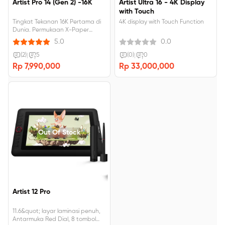
Artist Pro 14 (Gen 2) -16K
Artist Ultra 16 - 4K Display
with Touch
Tingkat Tekanan 16K Pertama di
4K display with Touch Function
Dunia. Permukaan X-Paper
Terbaik untuk Kreasi Imersif.
5.0
0.0
Bersertifikat TÜV SÜD, cahaya
biru redup, enak dilihat. Δ E＜2.2,
(2)
|
5
(0)
|
0
akurasi warna tinggi. 123% sRGB,
Rp 7,990,000
Rp 33,000,000
Resolusi FHD 1920×1200.
Out Of Stock
Artist 12 Pro
11.6&quot; layar laminasi penuh,
Antarmuka Red Dial, 8 tombol