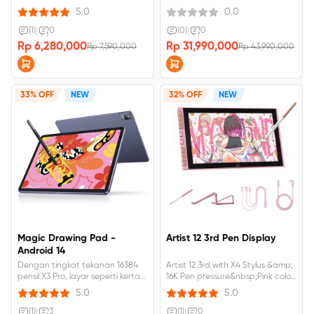
&amp; 16K Pressure Levels
5.0
0.0
(1)
|
0
(0)
|
0
Rp 6,280,000
Rp 31,990,000
Rp 7,590,000
Rp 43,990,000
33% OFF
NEW
32% OFF
NEW
Magic Drawing Pad -
Artist 12 3rd Pen Display
Android 14
Dengan tingkat tekanan 16384
Artist 12 3rd with X4 Stylus &amp;
pensil X3 Pro, layar seperti kertas,
16K Pen pressure&nbsp;Pink color
115% sRGB, resolusi layar 2160 x
need to ship from china, 15-20
5.0
5.0
1440 yang sepenuhnya
days delivery with free taxes.
dilaminasi,Low Blue Light Layar
(1)
|
3
(1)
|
0