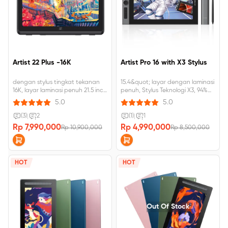
Artist 22 Plus -16K
Artist Pro 16 with X3 Stylus
dengan stylus tingkat tekanan
15.4&quot; layar dengan laminasi
16K, layar laminasi penuh 21.5 inci,
penuh, Stylus Teknologi X3, 94%
130% sRGB, resolusi 1920 x 1080,
NTSC
5.0
5.0
dudukan lipat bawaan
(3)
|
2
(1)
|
1
Rp 7,990,000
Rp 4,990,000
Rp 10,900,000
Rp 8,500,000
HOT
HOT
Out Of Stock