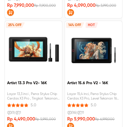
oleh TÜV Rheinland, 8GB+256GB,
Rp 7,990,000
Rp 4,090,000
Rp 11,900,000
Rp 5,990,000
Baterai 8000mAh, Gratis
Membership 3 bulan di ibis Paint
X
25% OFF
14% OFF
HOT
Artist 13.3 Pro V2- 16K
Artist 15.6 Pro V2 - 16K
Layar 13,3 inci , Pena Stylus Chip
Layar 15,4 inci, Pena Stylus Chip
Cerdas X3 Pro , Tingkat Tekanan
Cerdas X3 Pro, Level Tekanan 16K,
16K , Tombol Cepat Dial Merah
Tombol Cepat Dial Merah
5.0
5.0
(1)
|
1
(16)
|
11
Rp 4,490,000
Rp 5,990,000
Rp 5,990,000
Rp 6,999,000