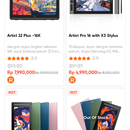
Artist 22 Plus -16K
Artist Pro 16 with X3 Stylus
dengan stylus tingkat tekanan
15.4&quot; layar dengan laminasi
16K, layar laminasi penuh 21.5 inci,
penuh, Stylus Teknologi X3, 94%
130% sRGB, resolusi 1920 x 1080,
NTSC
5.0
5.0
dudukan lipat bawaan
(3)
|
2
(1)
|
1
Rp 7,990,000
Rp 4,990,000
Rp 10,900,000
Rp 8,500,000
HOT
HOT
Out Of Stock