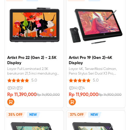
Artist Pro 22 (Gen 2) - 2.5K
Artist Pro 19 (Gen 2)-4K
Display
Display
Layar Full Laminated 2.5K
Layar 4K, Terverifikasi Calman,
berukuran 21,5 inci mendukung
Pena Stylus Seri Dual X3 Pro,
tekanan Pena 16K &amp; stylus
Tingkat Tekanan 16K
5.0
5.0
X3 Pro
(2)
|
2
(4)
|
4
Rp 11,390,000
Rp 11,900,000
Rp 14,900,000
Rp 14,900,000
35% OFF
NEW
37% OFF
NEW