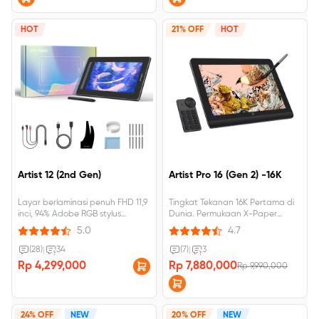
HOT
21% OFF
HOT
Artist 12 (2nd Gen)
Artist Pro 16 (Gen 2) -16K
Layar berlaminasi penuh FHD 11,9
Tingkat Tekanan 16K Pertama di
inci, 94% Adobe RGB stylus
Dunia. Permukaan X-Paper
bertenaga X3, 3 gram tekanan
Terbaik untuk Kreasi Imersif.
5.0
4.7
aktivasi awal
Bersertifikat TÜV SÜD, cahaya
biru redup, enak dilihat. Δ E＜2.2,
(28)
|
34
(7)
|
3
akurasi warna tinggi. 159% sRGB,
Rp 4,299,000
Rp 7,880,000
Rp 9,990,000
Resolusi FHD 2560×1600.
24% OFF
NEW
20% OFF
NEW