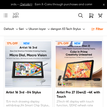
x
ive rewards.--
Details>>
Earn X-Coins through purchases and community activiti
Filter
Default
Seri
Ukuran layar
dengan X3 Tech Stylus
17% OFF
NEW
27% OFF
NEW
Artist 16 3rd -X4 Stylus
Artist Pro 27 (Gen2) -4K with
Touch
15.4-inch drawing display
27inch 4K display with touch
with&nbsp;X4 Smart Chip Stylus
function, 120HZ refresh rate