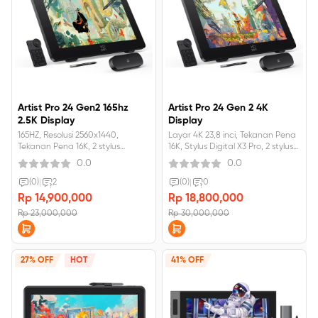
Artist Pro 24 Gen2 165hz
Artist Pro 24 Gen 2 4K
2.5K Display
Display
165HZ, Resolusi 2560x1440,
Layar 4K 23,8 inci, Tekanan Pena
Tekanan Pena 16K, 2 stylus
16K, Stylus Digital X3 Pro, 2 stylus
dikemas
dikemas
0.0
0.0
(0)
|
2
(0)
|
0
Rp 14,900,000
Rp 18,800,000
Rp 23,000,000
Rp 30,000,000
27% OFF
HOT
41% OFF