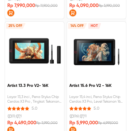
oleh TÜV Rheinland, 8GB+256GB,
Rp 7,990,000
Rp 4,090,000
Rp 11,900,000
Rp 5,990,000
Baterai 8000mAh, Gratis
Membership 3 bulan di ibis Paint
X
25% OFF
14% OFF
HOT
Artist 13.3 Pro V2- 16K
Artist 15.6 Pro V2 - 16K
Layar 13,3 inci , Pena Stylus Chip
Layar 15,4 inci, Pena Stylus Chip
Cerdas X3 Pro , Tingkat Tekanan
Cerdas X3 Pro, Level Tekanan 16K,
16K , Tombol Cepat Dial Merah
Tombol Cepat Dial Merah
5.0
5.0
(1)
|
1
(16)
|
11
Rp 4,490,000
Rp 5,990,000
Rp 5,990,000
Rp 6,999,000