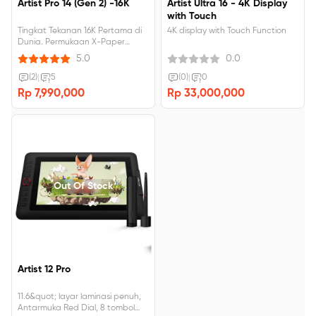
Artist Pro 14 (Gen 2) -16K
Artist Ultra 16 - 4K Display
with Touch
Tingkat Tekanan 16K Pertama di
4K display with Touch Function
Dunia. Permukaan X-Paper
Terbaik untuk Kreasi Imersif.
5.0
0.0
Bersertifikat TÜV SÜD, cahaya
biru redup, enak dilihat. Δ E＜2.2,
(2)
|
5
(0)
|
0
akurasi warna tinggi. 123% sRGB,
Rp 7,990,000
Rp 33,000,000
Resolusi FHD 1920×1200.
Out Of Stock
Artist 12 Pro
11.6&quot; layar laminasi penuh,
Antarmuka Red Dial, 8 tombol