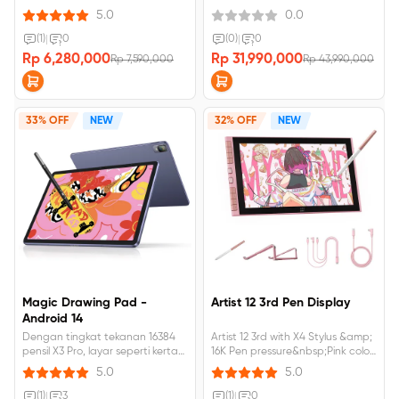
&amp; 16K Pressure Levels
5.0
0.0
(1)
|
0
(0)
|
0
Rp 6,280,000
Rp 31,990,000
Rp 7,590,000
Rp 43,990,000
33% OFF
NEW
32% OFF
NEW
Magic Drawing Pad -
Artist 12 3rd Pen Display
Android 14
Dengan tingkat tekanan 16384
Artist 12 3rd with X4 Stylus &amp;
pensil X3 Pro, layar seperti kertas,
16K Pen pressure&nbsp;Pink color
115% sRGB, resolusi layar 2160 x
need to ship from china, 15-20
5.0
5.0
1440 yang sepenuhnya
days delivery with free taxes.
dilaminasi,Low Blue Light Layar
(1)
|
3
(1)
|
0