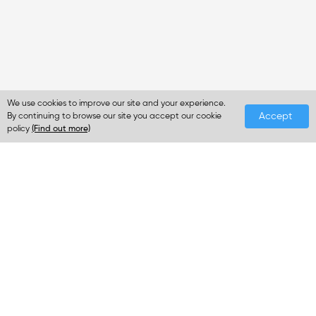
We use cookies to improve our site and your experience.
Accept
By continuing to browse our site you accept our cookie
policy
(Find out more)
Dapatkan informasi terbaru tentang produk
XPPen, uji coba gratis, dan banyak lagi
Berlangganan Sekarang