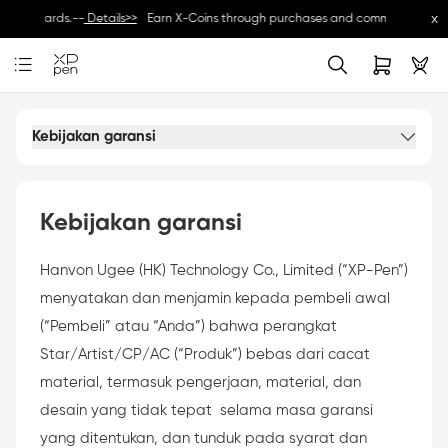
x
ive rewards.--
Details>>
Earn X-Coins through purchases and community activiti
Kebijakan garansi
Kebijakan garansi
Hanvon Ugee (HK) Technology Co., Limited (“XP-Pen”)
menyatakan dan menjamin kepada pembeli awal
(“Pembeli” atau “Anda”) bahwa perangkat
Star/Artist/CP/AC (“Produk”) bebas dari cacat
material, termasuk pengerjaan, material, dan
desain yang tidak tepat selama masa garansi
yang ditentukan, dan tunduk pada syarat dan