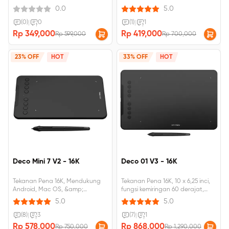
bahasa Inggris, Kerjakan sendiri
0.0
5.0
(0)
|
0
(1)
|
1
Rp 349,000
Rp 419,000
Rp 599,000
Rp 700,000
23% OFF
HOT
33% OFF
HOT
Deco Mini 7 V2 - 16K
Deco 01 V3 - 16K
Tekanan Pena 16K, Mendukung
Tekanan Pena 16K, 10 x 6,25 inci,
Android, Mac OS, &amp;
fungsi kemiringan 60 derajat,
Windows Kemiringan 60 Derajat,
Mendukung Android, MacOS,
5.0
5.0
8 tombol pintas yang dapat
dan Windows
disesuaikan
(8)
|
3
(7)
|
1
Rp 578,000
Rp 868,000
Rp 750,000
Rp 1,290,000