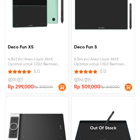
Deco Fun XS
Deco Fun S
4,8x3 inci Area Layar Aktif,
6.3x4 inci Area Layar Aktif,
Optimal untuk OSU! Bermain
Optimal untuk OSU! Bermain
game, dapat dihubungkan ke
game Dapat dimiringkan 60 °,
5.0
5.0
Android, windows, Mac
dapat dihubungkan ke Android,
windows, Mac.
(1)
|
1
(4)
|
4
Rp 299,000
Rp 509,000
Rp 549,000
Rp 649,000
Out Of Stock