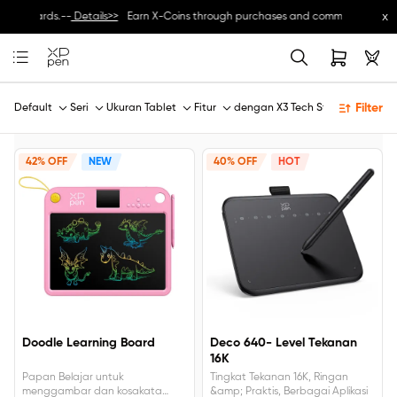
x
ive rewards.--
Details>>
Earn X-Coins through purchases and community activiti
Filter
Default
Seri
Ukuran Tablet
Fitur
dengan X3 Tech Stylus
42% OFF
NEW
40% OFF
HOT
Doodle Learning Board
Deco 640- Level Tekanan
16K
Papan Belajar untuk
Tingkat Tekanan 16K, Ringan
menggambar dan kosakata
&amp; Praktis, Berbagai Aplikasi