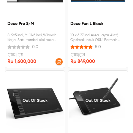
Deco Pro S/M
Deco Fun L Black
S: 9x5 inci, M: 11x6 inci ,Wilayah
10 x 6.27 inci Area Layar Aktif,
Kerja, Satu tombol dial roda
Optimal untuk OSU! Bermain
dengan 8 tombol pintasan.
game, Dapat dimiringkan 60 °,
0.0
5.0
dapat dihubungkan ke Android,
windows, Mac
(0)
|
1
(1)
|
1
Rp 1,600,000
Rp 849,000
Out Of Stock
Out Of Stock