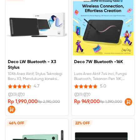
Deco LW Bluetooth - X3
Deco 7W Bluetooth -16K
Stylus
10X6 Area Aktif, Stylus Teknologi
Luas Area Aktif 7x4 inci, Fungsi
Baru X3, Mendukung koneksi
Bluetooth, Tekanan Pen 16K,
Bluetooth.
Kompatibel dengan Android,
4.7
5.0
Mac, Windows.
(3)
|
0
(1)
|
0
Rp 1,990,000
Rp 949,000
Rp 2,190,000
Rp 1,390,000
46% OFF
22% OFF