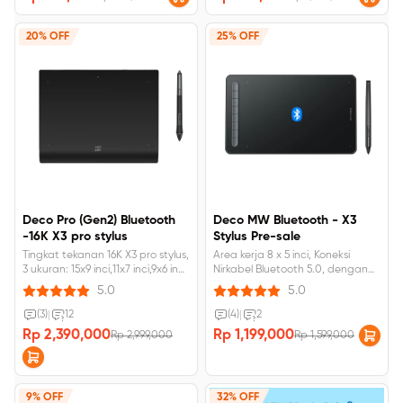
20% OFF
25% OFF
Deco Pro (Gen2) Bluetooth
Deco MW Bluetooth - X3
-16K X3 pro stylus
Stylus Pre-sale
Tingkat tekanan 16K X3 pro stylus,
Area kerja 8 x 5 inci, Koneksi
3 ukuran: 15x9 inci,11x7 inci,9x6 inci,
Nirkabel Bluetooth 5.0, dengan
Remote Pintasan nirkabel,
stylus chip pintar X3.
5.0
5.0
Bluetooth 5.0.
(3)
|
12
(4)
|
2
Rp 2,390,000
Rp 1,199,000
Rp 2,999,000
Rp 1,599,000
9% OFF
32% OFF