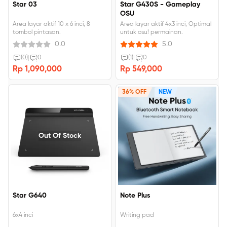
Star 03
Star G430S - Gameplay
OSU
Area layar aktif 10 x 6 inci, 8
Area layar aktif 4x3 inci, Optimal
tombol pintasan.
untuk osu! permainan.
0.0
5.0
(0)
|
0
(1)
|
0
Rp 1,090,000
Rp 549,000
36% OFF
NEW
Out Of Stock
Star G640
Note Plus
6x4 inci
Writing pad