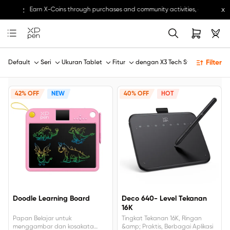
x
etails>>
Earn X-Coins through purchases and community activities, and redeem 
Filter
Default
Seri
Ukuran Tablet
Fitur
dengan X3 Tech Stylus
42% OFF
NEW
40% OFF
HOT
Doodle Learning Board
Deco 640- Level Tekanan
16K
Papan Belajar untuk
Tingkat Tekanan 16K, Ringan
menggambar dan kosakata
&amp; Praktis, Berbagai Aplikasi