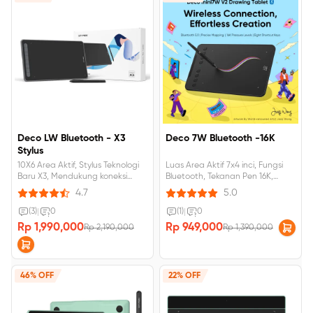
Deco LW Bluetooth - X3
Deco 7W Bluetooth -16K
Stylus
10X6 Area Aktif, Stylus Teknologi
Luas Area Aktif 7x4 inci, Fungsi
Baru X3, Mendukung koneksi
Bluetooth, Tekanan Pen 16K,
Bluetooth.
Kompatibel dengan Android,
4.7
5.0
Mac, Windows.
(3)
|
0
(1)
|
0
Rp 1,990,000
Rp 949,000
Rp 2,190,000
Rp 1,390,000
46% OFF
22% OFF