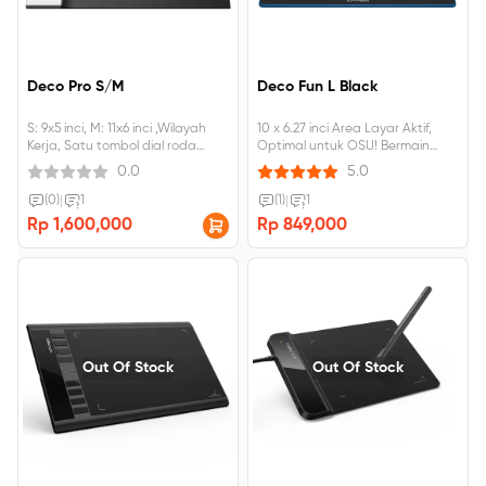
Deco Pro S/M
Deco Fun L Black
S: 9x5 inci, M: 11x6 inci ,Wilayah
10 x 6.27 inci Area Layar Aktif,
Kerja, Satu tombol dial roda
Optimal untuk OSU! Bermain
dengan 8 tombol pintasan.
game, Dapat dimiringkan 60 °,
0.0
5.0
dapat dihubungkan ke Android,
windows, Mac
(0)
|
1
(1)
|
1
Rp 1,600,000
Rp 849,000
Out Of Stock
Out Of Stock