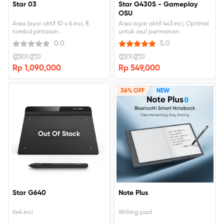
Star 03
Star G430S - Gameplay
OSU
Area layar aktif 10 x 6 inci, 8
Area layar aktif 4x3 inci, Optimal
tombol pintasan.
untuk osu! permainan.
0.0
5.0
(0)
|
0
(1)
|
0
Rp 1,090,000
Rp 549,000
36% OFF
NEW
Out Of Stock
Star G640
Note Plus
6x4 inci
Writing pad