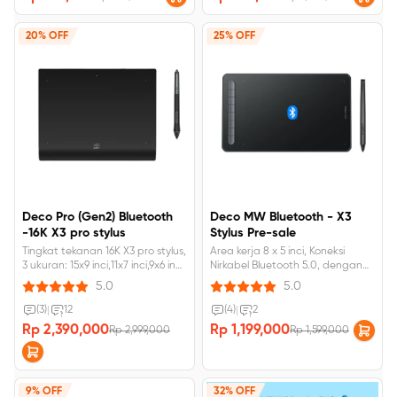
20% OFF
25% OFF
Deco Pro (Gen2) Bluetooth
Deco MW Bluetooth - X3
-16K X3 pro stylus
Stylus Pre-sale
Tingkat tekanan 16K X3 pro stylus,
Area kerja 8 x 5 inci, Koneksi
3 ukuran: 15x9 inci,11x7 inci,9x6 inci,
Nirkabel Bluetooth 5.0, dengan
Remote Pintasan nirkabel,
stylus chip pintar X3.
5.0
5.0
Bluetooth 5.0.
(3)
|
12
(4)
|
2
Rp 2,390,000
Rp 1,199,000
Rp 2,999,000
Rp 1,599,000
9% OFF
32% OFF