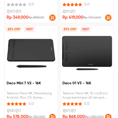
bahasa Inggris, Kerjakan sendiri
0.0
5.0
(0)
|
0
(1)
|
1
Rp 349,000
Rp 419,000
Rp 599,000
Rp 700,000
23% OFF
HOT
33% OFF
HOT
Deco Mini 7 V2 - 16K
Deco 01 V3 - 16K
Tekanan Pena 16K, Mendukung
Tekanan Pena 16K, 10 x 6,25 inci,
Android, Mac OS, &amp;
fungsi kemiringan 60 derajat,
Windows Kemiringan 60 Derajat,
Mendukung Android, MacOS,
5.0
5.0
8 tombol pintas yang dapat
dan Windows
disesuaikan
(8)
|
3
(7)
|
1
Rp 578,000
Rp 868,000
Rp 750,000
Rp 1,290,000