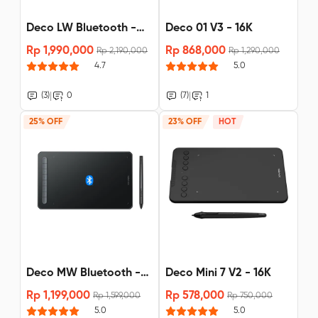
Deco LW Bluetooth -
Deco 01 V3 - 16K
X3 Stylus
Rp 1,990,000
Rp 868,000
Rp 2,190,000
Rp 1,290,000
4.7
5.0
|
|
(3)
0
(7)
1
25% OFF
23% OFF
HOT
Deco MW Bluetooth -
Deco Mini 7 V2 - 16K
X3 Stylus Pre-sale
Rp 1,199,000
Rp 578,000
Rp 1,599,000
Rp 750,000
5.0
5.0