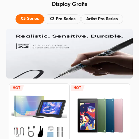
Display Grafis
Baterai 8000mAh, Gratis
Resolusi FHD 25
Membership 3 bulan di ibis Paint X
X3 Series
X3 Pro Series
Artist Pro Series
HOT
HOT