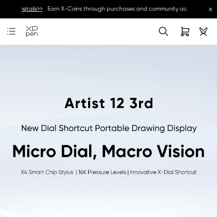
x
ds.--
Details>>
Earn X-Coins through purchases and community activities, and 