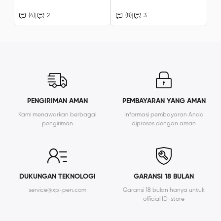
|
|
(4)
2
(8)
3
PENGIRIMAN AMAN
PEMBAYARAN YANG AMAN
Kami menawarkan berbagai
Informasi pembayaran Anda
pengiriman
diproses dengan aman
DUKUNGAN TEKNOLOGI
GARANSI 18 BULAN
service@xp-pen.com
Garansi 18 bulan hanya untuk
official ID-store