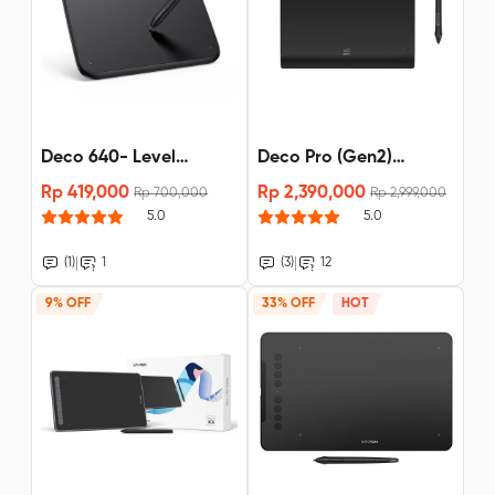
Deco 640- Level
Deco Pro (Gen2)
Tekanan 16K
Bluetooth -16K X3 pro
Rp 419,000
Rp 2,390,000
Rp 700,000
Rp 2,999,000
stylus
5.0
5.0
|
|
(1)
1
(3)
12
9% OFF
33% OFF
HOT