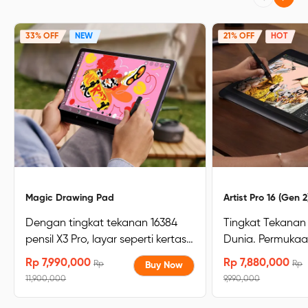
33% OFF
NEW
21% OFF
HOT
Magic Drawing Pad
Artist Pro 16 (Gen 2
Dengan tingkat tekanan 16384
Tingkat Tekanan 
pensil X3 Pro, layar seperti kertas,
Dunia. Permukaa
109% sRGB, resolusi layar 2160 x
Terbaik untuk Kre
Rp 7,990,000
Rp 7,880,000
Rp
Rp
Buy Now
1440 yang sepenuhnya
Bersertifikat TÜ
11,900,000
9,990,000
dilaminasi,Low Blue Light Layar
biru redup, enak 
oleh TÜV Rheinland, 8GB+256GB,
akurasi warna ti