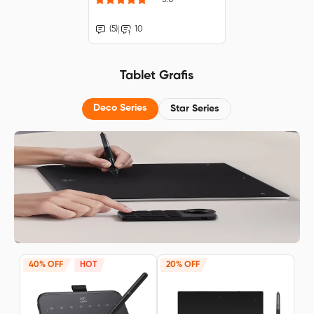
|
(5)
10
Tablet Grafis
Deco Series
Star Series
40% OFF
HOT
20% OFF