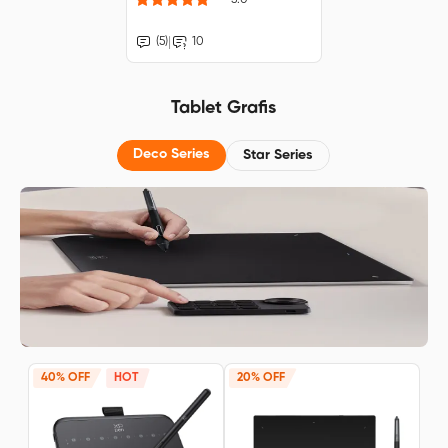
|
(5)
10
Tablet Grafis
Deco Series
Star Series
40% OFF
HOT
20% OFF