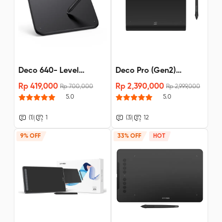
Deco 640- Level
Deco Pro (Gen2)
Tekanan 16K
Bluetooth -16K X3 pro
Rp 419,000
Rp 2,390,000
Rp 700,000
Rp 2,999,000
stylus
5.0
5.0
|
|
(1)
1
(3)
12
9% OFF
33% OFF
HOT