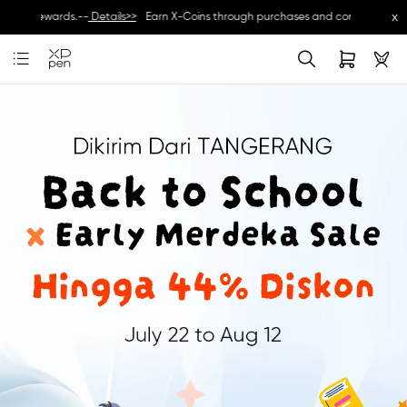
x
usive rewards.--
Details>>
Earn X-Coins through purchases and community activ