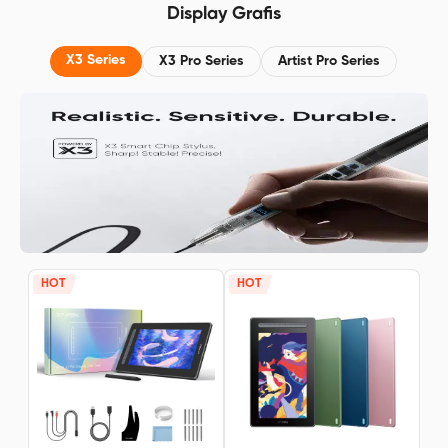
Display Grafis
Baterai 8000mAh, Gratis
Resolusi FHD 25
Membership 3 bulan di ibis Paint X
X3 Series
X3 Pro Series
Artist Pro Series
HOT
HOT