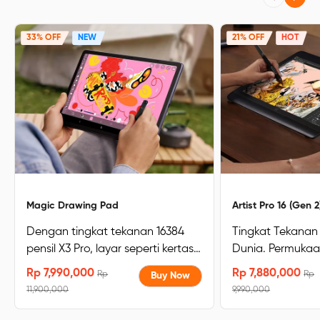
33% OFF
NEW
21% OFF
HOT
Magic Drawing Pad
Artist Pro 16 (Gen 2
Dengan tingkat tekanan 16384
Tingkat Tekanan 
pensil X3 Pro, layar seperti kertas,
Dunia. Permukaa
109% sRGB, resolusi layar 2160 x
Terbaik untuk Kre
Rp 7,990,000
Rp 7,880,000
Rp
Rp
Buy Now
1440 yang sepenuhnya
Bersertifikat TÜ
11,900,000
9,990,000
dilaminasi,Low Blue Light Layar
biru redup, enak 
oleh TÜV Rheinland, 8GB+256GB,
akurasi warna ti