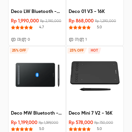
Deco LW Bluetooth -
Deco 01 V3 - 16K
X3 Stylus
Rp 1,990,000
Rp 868,000
Rp 2,190,000
Rp 1,290,000
4.7
5.0
|
|
(3)
0
(7)
1
25% OFF
23% OFF
HOT
Deco MW Bluetooth -
Deco Mini 7 V2 - 16K
X3 Stylus Pre-sale
Rp 1,199,000
Rp 578,000
Rp 1,599,000
Rp 750,000
5.0
5.0