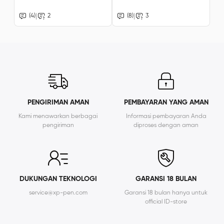
|
|
(4)
2
(8)
3
PENGIRIMAN AMAN
PEMBAYARAN YANG AMAN
Kami menawarkan berbagai
Informasi pembayaran Anda
pengiriman
diproses dengan aman
DUKUNGAN TEKNOLOGI
GARANSI 18 BULAN
service@xp-pen.com
Garansi 18 bulan hanya untuk
official ID-store